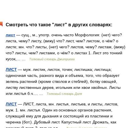
Смотреть что такое "лист" в других словарях:
лист
— сущ., м., употр. очень часто Морфология: (нет) чего?
листа, чему? листу, (вижу) что? лист, чем? листом, о чём? о
листе; мн. что? листы, (нет) чего? листов, чему? листам, (вижу)
что? листы, чем? листами, о чём? о листах 1. Лист это тонкий
кусок,… …
Толковый словарь Дмитриева
ЛИСТ
— муж. листик, листок, точек; листишка; листища;
одиночная часть, разного вида и объема, того, что образует
зелень растений (кроме стволов и стеблей), ботву овощей,
листву лиственных дерев, игольник или хвои хвойных. Листы
или листья б.ч.… …
Толковый словарь Даля
ЛИСТ
— ЛИСТ, листа, мн. листья, листьев, и листы, листов,
муж. 1. мн. листья. Один из основных органов растения,
служащий ему для дыхания и состоящий из пластинки и
черенка (бот.). Дубовый лист. Капустный лист. Дрожать, как
осиновый лист. 2. только ед …