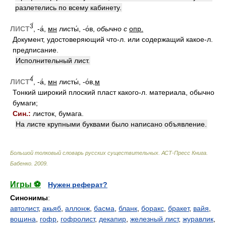
разлетелись по всему кабинету.
3́
ЛИСТ
, -а́,
мн
листы́, -о́в,
обычно с
опр.
Документ, удостоверяющий что-л. или содержащий какое-л.
предписание.
Исполнительный лист.
4́
ЛИСТ
, -а́,
мн
листы́, -о́в,
м
Тонкий широкий плоский пласт какого-л. материала, обычно
бумаги;
Син.:
листок, бумага.
На листе крупными буквами было написано объявление.
Большой толковый словарь русских существительных. АСТ-Пресс Книга
.
Бабенко
.
2009
.
Игры ⚽
Нужен реферат?
Синонимы
:
автолист
,
акьяб
,
аллонж
,
басма
,
бланк
,
боракс
,
бракет
,
вайя
,
вощина
,
гофр
,
гофролист
,
декапир
,
железный лист
,
журавлик
,