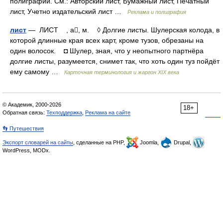
полиграфии. См.: Авторский лист, Бумажный лист, Печатный
лист, Учетно издательский лист …
Реклама и полиграфия
лист
— ЛИСТ , а, м. ◊ Долгие листы. Шулерская колода, в
которой длинные края всех карт, кроме тузов, обрезаны на
один волосок. ◘ Шулер, зная, что у неопытного партнёра
долгие листы, разумеется, снимет так, что хоть один туз пойдёт
ему самому …
Карточная терминология и жаргон XIX века
© Академик, 2000-2026
18+
Обратная связь:
Техподдержка
,
Реклама на сайте
👣 Путешествия
Экспорт словарей на сайты
, сделанные на PHP,
Joomla,
Drupal,
WordPress, MODx.