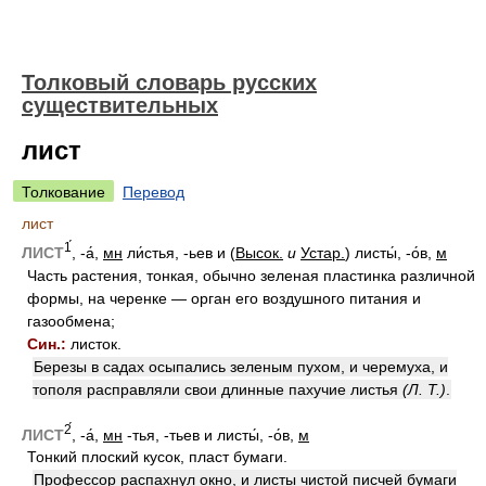
Толковый словарь русских
существительных
лист
Толкование
Перевод
лист
1́
ЛИСТ
, -а́,
мн
ли́стья, -ьев и (
Высок.
и
Устар.
) листы́, -о́в,
м
Часть растения, тонкая, обычно зеленая пластинка различной
формы, на черенке — орган его воздушного питания и
газообмена;
Син.:
листок.
Березы в садах осыпались зеленым пухом, и черемуха, и
тополя расправляли свои длинные пахучие листья
(Л. Т.)
.
2́
ЛИСТ
, -а́,
мн
-тья, -тьев и листы́, -о́в,
м
Тонкий плоский кусок, пласт бумаги.
Профессор распахнул окно, и листы чистой писчей бумаги