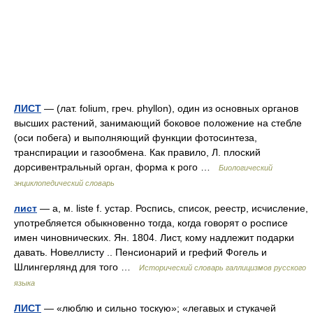
ЛИСТ
— (лат. folium, греч. phyllon), один из основных органов
высших растений, занимающий боковое положение на стебле
(оси побега) и выполняющий функции фотосинтеза,
транспирации и газообмена. Как правило, Л. плоский
дорсивентральный орган, форма к рого …
Биологический
энциклопедический словарь
лист
— а, м. liste f. устар. Роспись, список, реестр, исчисление,
употребляется обыкновенно тогда, когда говорят о росписе
имен чиновнических. Ян. 1804. Лист, кому надлежит подарки
давать. Новеллисту .. Пенсионарий и грефий Фогель и
Шлингерлянд для того …
Исторический словарь галлицизмов русского
языка
ЛИСТ
— «люблю и сильно тоскую»; «легавых и стукачей