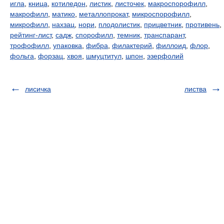
игла
,
кница
,
котиледон
,
листик
,
листочек
,
макроспорофилл
,
макрофилл
,
матико
,
металлопрокат
,
микроспорофилл
,
микрофилл
,
нахзац
,
нори
,
плодолистик
,
прицветник
,
противень
,
рейтинг-лист
,
садж
,
спорофилл
,
темник
,
транспарант
,
трофофилл
,
упаковка
,
фибра
,
филактерий
,
филлоид
,
флор
,
фольга
,
форзац
,
хвоя
,
шмуцтитул
,
шпон
,
эзерфолий
лисичка
листва